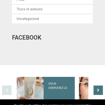
Trucs et astuces
Uncategorized
FACEBOOK
VOUS
UNE NOUVELLE
CHERCHEZ LE
ÈRE POUR LES
SECRET D’UNE
SOINS DES CIL
PEAU BELLE ET
– QUELS SONT
SAINE ? OPTEZ
LES EFFETS DU
POUR NANOIL
NANOLASH