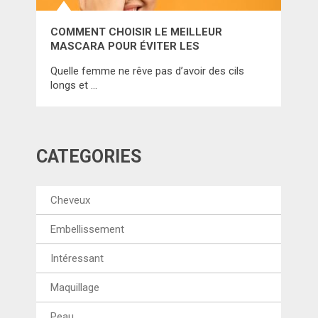
COMMENT CHOISIR LE MEILLEUR
MASCARA POUR ÉVITER LES
DÉCEPTIONS? CONSULTEZ LE
Quelle femme ne rêve pas d’avoir des cils
CLASSEMENT CI-DESSOUS!
longs et …
CATÉGORIES
Cheveux
Embellissement
Intéressant
Maquillage
Peau