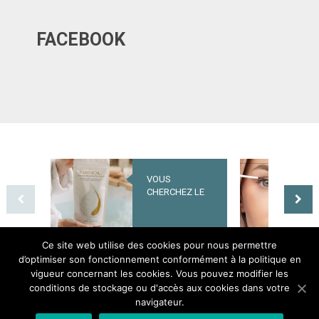
FACEBOOK
VOUS
UNE NOUVELLE
CHERCHEZ LE
ÈRE POUR LES
SECRET D’UNE
SOINS DES CIL
PEAU BELLE ET
– QUELS SONT
SAINE ? OPTEZ
LES EFFETS DU
POUR NANOIL
NANOLASH
Ce site web utilise des cookies pour nous permettre
DEAD SEA
PEPTIDE
d’optimiser son fonctionnement conformément à la politique en
BATH SALT
EYELASH
vigueur concernant les cookies. Vous pouvez modifier les
SERUM ?
conditions de stockage ou d'accès aux cookies dans votre
navigateur.
Bel Ange
Copyright © 2026.