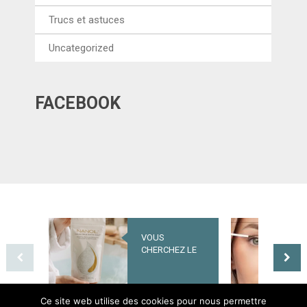
Trucs et astuces
Uncategorized
FACEBOOK
VOUS
UNE NOUVELLE
CHERCHEZ LE
ÈRE POUR LES
SECRET D’UNE
SOINS DES CIL
PEAU BELLE ET
– QUELS SONT
SAINE ? OPTEZ
LES EFFETS DU
POUR NANOIL
NANOLASH
Ce site web utilise des cookies pour nous permettre