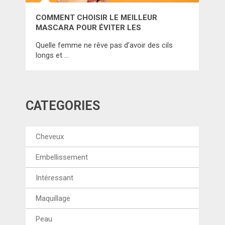
COMMENT CHOISIR LE MEILLEUR
MASCARA POUR ÉVITER LES
DÉCEPTIONS? CONSULTEZ LE
Quelle femme ne rêve pas d’avoir des cils
CLASSEMENT CI-DESSOUS!
longs et …
CATÉGORIES
Cheveux
Embellissement
Intéressant
Maquillage
Peau