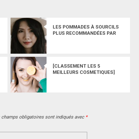
LES POMMADES À SOURCILS
PLUS RECOMMANDÉES PAR
LES CONSOMMATRICES
RÉGULIÈRES ET LES
MAGAZINES DE BEAUTÉ
[CLASSEMENT LES 5
MEILLEURS COSMETIQUES]
LES SÉRUMS POUR LE VISAGE
À LA VITAMINE C LES PLUS
RECOMMANDÉS
 champs obligatoires sont indiqués avec
*