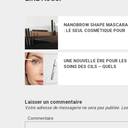
NANOBROW SHAPE MASCARA
: LE SEUL COSMÉTIQUE POUR
SOURCILS QUI RÉPOND
PARFAITEMENT À VOS
ATTENTES
UNE NOUVELLE ÈRE POUR LES
SOINS DES CILS – QUELS
SONT LES EFFETS DU
NANOLASH PEPTIDE EYELASH
SERUM ?
Laisser un commentaire
Votre adresse de messagerie ne sera pas publiée.
Les
Commentaire