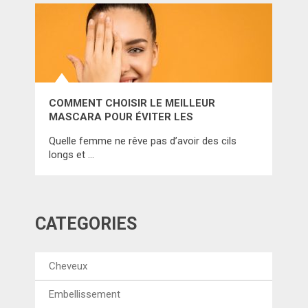
COMMENT CHOISIR LE MEILLEUR
MASCARA POUR ÉVITER LES
DÉCEPTIONS? CONSULTEZ LE
Quelle femme ne rêve pas d’avoir des cils
CLASSEMENT CI-DESSOUS!
longs et …
CATÉGORIES
Cheveux
Embellissement