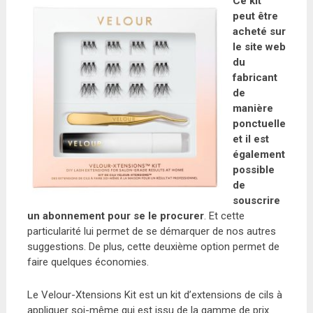
Ce kit
peut être
acheté sur
le site web
du
fabricant
de
manière
ponctuelle
et il est
également
possible
de
souscrire
un abonnement pour se le procurer
. Et cette
particularité lui permet de se démarquer de nos autres
suggestions. De plus, cette deuxième option permet de
faire quelques économies.
Le Velour-Xtensions Kit est un kit d’extensions de cils à
appliquer soi-même qui est issu de la gamme de prix