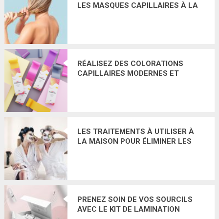
LES MASQUES CAPILLAIRES À LA
KÉRATINE RECOMMANDÉS PAR LES
PROFESSIONNELS DE LA COIFFURE
RÉALISEZ DES COLORATIONS
CAPILLAIRES MODERNES ET
GLAMOURS GRÂCE AUX
COLORCUTS HIGHLIGHTING FOAM
STRIPS
LES TRAITEMENTS À UTILISER À
LA MAISON POUR ÉLIMINER LES
CERNES VISIBLES. COMMENT
SUBLIMER LA BEAUTÉ DE VOTRE
VISAGE AU QUOTIDIEN?
PRENEZ SOIN DE VOS SOURCILS
AVEC LE KIT DE LAMINATION